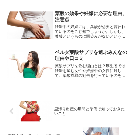
か、どんな食品に含まれているのか、い
つからいつまで葉酸を摂取するべきなの
か、わからないことだらけという方も多
葉酸の効果や妊娠に必要な理由、
いと思います。そこで、葉酸...
注意点
妊娠中の妊婦には、葉酸が必要と言われ
ているのをご存知でしょうか。しかし、
葉酸というものに馴染みがないという方
や、必要な理由がわからないという方も
たくさんいらっしゃると思います。そこ
で、妊娠中の妊婦には葉酸が必要な理
ベルタ葉酸サプリを選ぶみんなの
由・効果をさまざまな方向か...
理由や口コミ
葉酸サプリを飲む理由とは？厚生省では
妊娠を望む女性や妊娠中の女性に対し
て、葉酸摂取の勧告を行っているのをご
存知ですか。胎児の神経管欠損症や無能
症・二分脊椎の原因、また妊婦の悪性貧
血や早産の原因となるため、欧米ではそ
れより前から葉酸摂取は夫婦...
里帰り出産の期間と準備で知っておきた
いこと