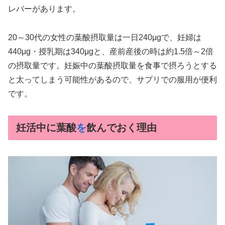
レバーがあります。
20～30代の女性の葉酸摂取量は一日240μgで、妊婦は
440μg・授乳期は340μgと、産前産後の時は約1.5倍～2倍
の摂取量です。妊娠中の葉酸摂取量を食事で摂ろうとする
と太ってしまう可能性があるので、サプリでの服用が便利
です。
妊活中に葉酸
を
飲んでおく理由