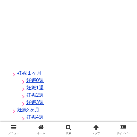
妊娠１ヶ月
妊娠0週
妊娠1週
妊娠2週
妊娠3週
妊娠2ヶ月
妊娠4週
妊娠5週
妊娠6週
メニュー
ホーム
検索
トップ
サイドバー