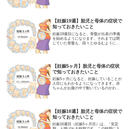
がわかったりと楽しいことも増えてきま
すので、毎日を大切に過ごすようにしま
しょう。また、お母さんの身体が本格的
に丸くなってきます。赤...
【妊娠19週】胎児と母体の症状で
知っておきたいこと
妊娠19週目になると、骨盤が出産の準備
を始めるようになります。それまでは閉
じていた骨盤も、段々とゆるむようにな
り、腰などに負担がかかるようになって
くるので気をつけなければなりません。
また、赤ちゃんの性別がわかったり、胎
動を感じたりと喜ばしい...
【妊娠5ヶ月】胎児と母体の症状
で知っておきたいこと
妊娠5ヶ月になると、妊娠していることが
人目にもわかるようになってきます。赤
ちゃんがお腹の中で動いているのがわか
るようになる胎動を感じ、性別もわかる
ようになるのがこの時期です。妊娠4ヶ月
の時点ではなかったようなことがどんど
ん起きるようになり、...
【妊娠16週】胎児と母体の症状で
知っておきたいこと
妊娠16週目（妊娠5ヶ月目）は、「安定
期」と呼ばれる時期です。この時期に入