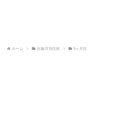
ホーム
妊娠月別症状
5ヶ月目