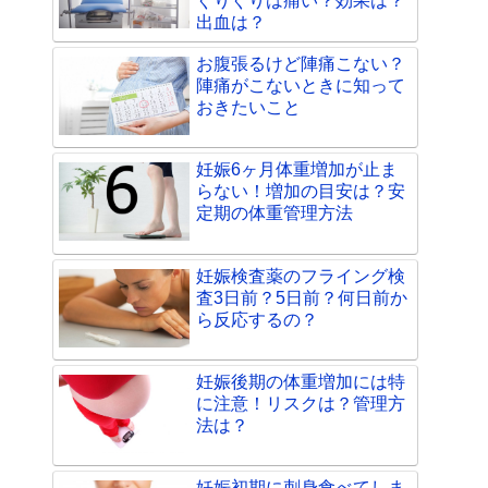
ぐりぐりは痛い？効果は？
出血は？
お腹張るけど陣痛こない？
陣痛がこないときに知って
おきたいこと
妊娠6ヶ月体重増加が止ま
らない！増加の目安は？安
定期の体重管理方法
妊娠検査薬のフライング検
査3日前？5日前？何日前か
ら反応するの？
妊娠後期の体重増加には特
に注意！リスクは？管理方
法は？
妊娠初期に刺身食べてしま