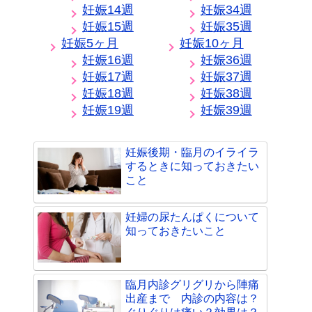
妊娠14週
妊娠34週
妊娠15週
妊娠35週
妊娠5ヶ月
妊娠10ヶ月
妊娠16週
妊娠36週
妊娠17週
妊娠37週
妊娠18週
妊娠38週
妊娠19週
妊娠39週
妊娠後期・臨月のイライラ
するときに知っておきたい
こと
妊婦の尿たんぱくについて
知っておきたいこと
臨月内診グリグリから陣痛
出産まで 内診の内容は？