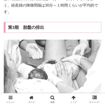
く、経産婦の陣痛間隔は30分～１時間くらいが平均的で
す。
第3期 胎盤の排出
メニュー
ホーム
検索
トップ
サイドバー
赤ちゃんが出たら分娩は終わりというわけではありませ