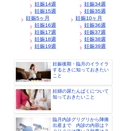
妊娠14週
妊娠34週
妊娠15週
妊娠35週
妊娠5ヶ月
妊娠10ヶ月
妊娠16週
妊娠36週
妊娠17週
妊娠37週
妊娠18週
妊娠38週
妊娠19週
妊娠39週
妊娠後期・臨月のイライラ
するときに知っておきたい
こと
妊婦の尿たんぱくについて
知っておきたいこと
臨月内診グリグリから陣痛
出産まで 内診の内容は？