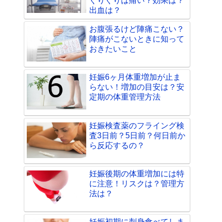
ぐりぐりは痛い？効果は？
出血は？
お腹張るけど陣痛こない？
陣痛がこないときに知って
おきたいこと
妊娠6ヶ月体重増加が止ま
らない！増加の目安は？安
定期の体重管理方法
妊娠検査薬のフライング検
査3日前？5日前？何日前か
ら反応するの？
妊娠後期の体重増加には特
に注意！リスクは？管理方
法は？
妊娠初期に刺身食べてしま